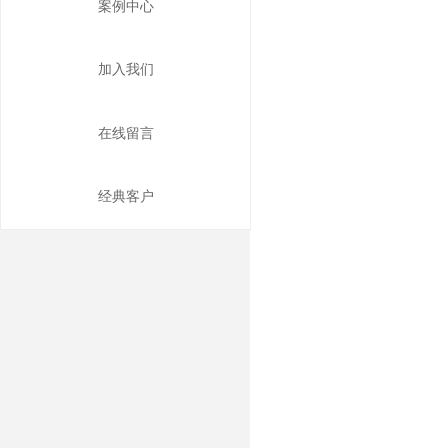
行业资讯
案例中心
案例中心
加入我们
加入我们
在线留言
在线留言
经典客户
经典客户