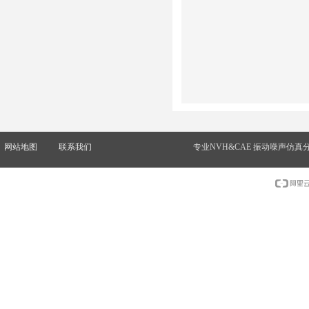
网站地图
联系我们
专业NVH&CAE 振动噪声仿真分