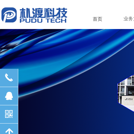
业务
首页
끅
넳
뀩
낃
녕